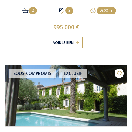
2
3
9800 m²
995 000 €
VOIR LE BIEN
SOUS-COMPROMIS
EXCLUSIF