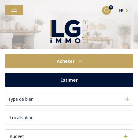
0
FR
Acheter
De l'ancien
Estimer
Type de bien
Budget