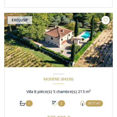
EXCLUSIF
MODÈNE (84330)
Villa 8 pièce(s) 5 chambre(s) 215 m²
1
2
6177 m²