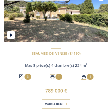
BEAUMES-DE-VENISE (84190)
Mas 8 pièce(s) 4 chambre(s) 224 m²
3
1
4
789 000 €
VOIR LE BIEN