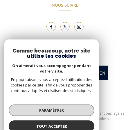
NOUS SUIVRE
NOUS ADHÉRONS
Comme beaucoup, notre site
utilise les cookies
On aimerait vous accompagner pendant
votre visite.
En poursuivant, vous acceptez l'utilisation des
cookies par ce site, afin de vous proposer des
contenus adaptés et réaliser des statistiques !
© 2026 | Tous droits réservés
PARAMÉTRER
Nos honoraires
Nos partenaires
Mentions légales
Admin
Politique RGPD
Cookies
TOUT ACCEPTER