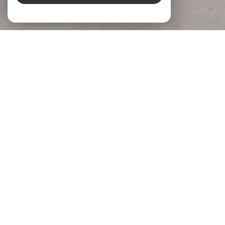
À PROPOS
LG Immobilier Donner du sens à votre
projet
Chez
LG Immobilier
, nous accompagnons chaque projet
immobilier avec écoute, engagement et expertise. Implantée
à
Pernes-les-Fontaines
et
Beaumes-de-Venise
, notre
agence s’appuie sur une parfaite connaissance du marché
local pour accompagner celles et ceux qui souhaitent
acheter, vendre ou
faire évaluer la valeur de leur bien
.
Parce qu’un projet immobilier mérite réflexion et justesse,
nous prenons le temps de comprendre vos attentes, vos