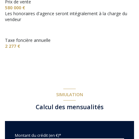
2 garage(s)
Prix de vente
580 000 €
Les honoraires d'agence seront intégralement à la charge du
4 parking(s)
vendeur
exposition Nord-Ouest
Taxe foncière annuelle
2 277 €
1 niveau(x)
vue dégagée
terrasse
SIMULATION
arboré
Calcul des mensualités
interphone
Montant du crédit (en €)*