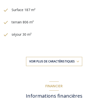
Surface 187 m²
terrain 806 m²
séjour 30 m²
4 chambre(s)
3 salle(s) d'eau
VOIR PLUS DE CARACTÉRISTIQUES
construit en 2009
cuisine séparée (équipée)
FINANCIER
Informations financières
Chauffage central : au sol (electrique)