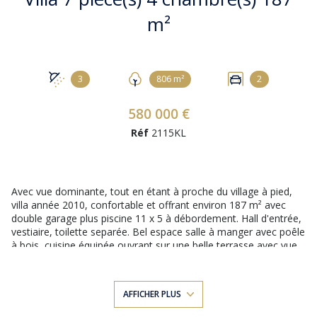
m²
3
806 m²
2
580 000 €
Réf
2115KL
Avec vue dominante, tout en étant à proche du village à pied,
villa année 2010, confortable et offrant environ 187 m² avec
double garage plus piscine 11 x 5 à débordement. Hall d'entrée,
vestiaire, toilette separée. Bel espace salle à manger avec poêle
à bois, cuisine équipée ouvrant sur une belle terrasse avec vue.
En R-1 Dans le prolongement du salon, 2 chambres avec leur
salle d'eau privée, toilette separée, une suite parentale avec
dressing, le tout donnant accès sur l'extérieur, la cuisine d'été, la
AFFICHER PLUS
buanderie, une pièce
indépendante à usage de chambre ou salle
de sports/atelier, une salle d'eau et toilette. Chauffage au sol,