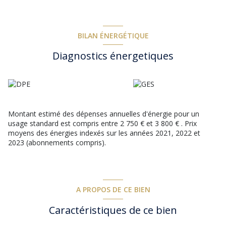
panneaux solaires, cave, local technique, vide sanitaire, eau du
canal, garage automatisé.Vous trouverez plusieurs espaces
pour vous détendre... à venir découvrir sans tarder !
BILAN ÉNERGÉTIQUE
Diagnostics énergetiques
Montant estimé des dépenses annuelles d'énergie pour un
usage standard est compris entre 2 750 € et 3 800 € . Prix
moyens des énergies indexés sur les années 2021, 2022 et
2023 (abonnements compris).
A PROPOS DE CE BIEN
Caractéristiques de ce bien