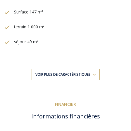
Surface 147 m²
terrain 1 000 m²
séjour 49 m²
4 chambre(s)
1 salle(s) de bain
VOIR PLUS DE CARACTÉRISTIQUES
1 salle(s) d'eau
construit en 2007
FINANCIER
Informations financières
cuisine séparée (équipée)