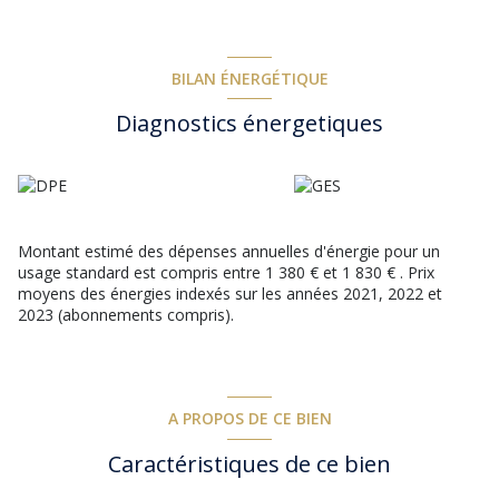
détaché des espaces de détente. Le plus, une dépendance
attenante de 18 m² reste à aménager et donne directement sur
l'espace piscine.
Une maison très lumineuse et bien équipée qui saura s'adapter
BILAN ÉNERGÉTIQUE
à une famille désirant vivre à l'année comme aux besoins d'une
Diagnostics énergetiques
résidence secondaire.
Montant estimé des dépenses annuelles d'énergie pour un
usage standard est compris entre 1 380 € et 1 830 € . Prix
moyens des énergies indexés sur les années 2021, 2022 et
2023 (abonnements compris).
A PROPOS DE CE BIEN
Caractéristiques de ce bien