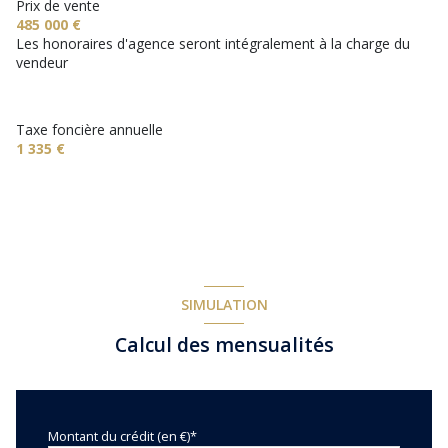
1 garage(s)
Prix de vente
485 000 €
Les honoraires d'agence seront intégralement à la charge du
4 parking(s)
vendeur
exposition Sud-Ouest
Taxe foncière annuelle
1 335 €
1 niveau(x)
vue campagne
terrasse
SIMULATION
arboré
Calcul des mensualités
piscinable
Montant du crédit (en €)*