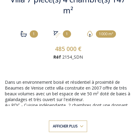
m²
1
1
1000 m²
485 000 €
Réf
2154_SDN
Dans un environnement boisé et résidentiel à proximité de
Beaumes de Venise cette villa construite en 2007 offre de très
beaux volumes avec un bel espace de vie 50 m² doté de baies à
galandages et très ouvert sur l'extérieur.
Au RDC - Cuisine indépendante, 2 chambres dont une donnant
directement sur la terrasse ainsi qu'un un bureau / Chambre
d'amis 1 salle d'eau et wc indépendant. A l'étage, une très vaste
suite parentale avec salle d'eau.
AFFICHER PLUS
Le jardin de 1000 m² avec piscine et à l'abri des regards est
orienté Ouest et ménage un bel espace de stationnement bien