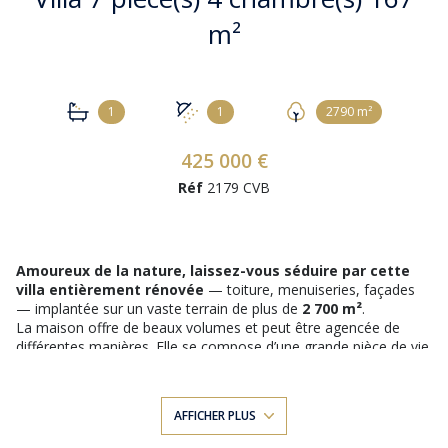
m²
1
1
2790 m²
425 000 €
Réf
2179 CVB
Amoureux de la nature, laissez-vous séduire par cette
villa entièrement rénovée
— toiture, menuiseries, façades
— implantée sur un vaste terrain de plus de
2 700 m²
.
La maison offre de beaux volumes et peut être agencée de
différentes manières. Elle se compose d’une grande pièce de vie
d’environ
41 m²
, d’une cuisine séparée d’environ
15 m²
, de
4
chambres spacieuses
, d’un bureau d’environ
8,47 m²
et de
2
salles d’eau
.
AFFICHER PLUS
Le séjour s’ouvre sur une grande terrasse couverte, idéale pour
profiter de l’extérieur en toute saison.