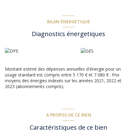
Plusieurs terrasses carrelées, un bel espace piscine, un pool
house, un débarras de jardin, ainsi qu’un sous-sol et un grand
vide sanitaire accessible complètent ce bien à l’ambiance
champêtre.
BILAN ÉNERGÉTIQUE
Diagnostics énergetiques
Montant estimé des dépenses annuelles d'énergie pour un
usage standard est compris entre 5 170 € et 7 080 € . Prix
moyens des énergies indexés sur les années 2021, 2022 et
2023 (abonnements compris).
A PROPOS DE CE BIEN
Caractéristiques de ce bien