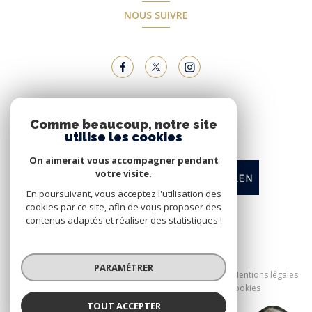
NOUS SUIVRE
NOUS ADHÉRONS
Comme beaucoup, notre site
utilise les cookies
On aimerait vous accompagner pendant
votre visite.
En poursuivant, vous acceptez l'utilisation des
cookies par ce site, afin de vous proposer des
contenus adaptés et réaliser des statistiques !
© 2026 | Tous droits réservés
PARAMÉTRER
Nos honoraires
Nos partenaires
Mentions légales
Admin
Politique RGPD
Cookies
TOUT ACCEPTER