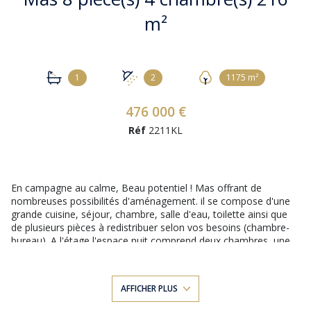
m²
1
2
1175 m²
476 000 €
Réf
2211KL
En campagne au calme, Beau potentiel ! Mas offrant de
nombreuses possibilités d'aménagement. il se compose d'une
grande cuisine, séjour, chambre, salle d'eau, toilette ainsi que
de plusieurs pièces à redistribuer selon vos besoins (chambre-
bureau). A l'étage l'espace nuit comprend deux chambres, une
salle de bains et toilette. Une pièce supplémentaire reste à
aménager pour accueillir une future buanderie, et salle d'eau. Le
bien dispose également d'un appartement indépendant
AFFICHER PLUS
d'environ 50 m², ainsi que de plusieurs dépendances.
L'ensemble est implanté sur un terrain de 1200 m² agrémenté