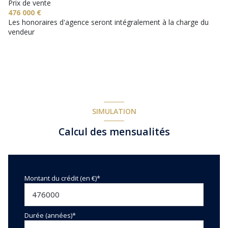
Chauffage individuel : air pulsé (climatisation)
Prix de vente
476 000 €
Les honoraires d'agence seront intégralement à la charge du
4 parking(s)
vendeur
exposition Sud
2 niveau(x)
vue dégagée
SIMULATION
Calcul des mensualités
terrasse
Montant du crédit (en €)*
Durée (années)*