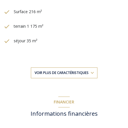
Surface 216 m²
terrain 1 175 m²
séjour 35 m²
4 chambre(s)
1 salle(s) de bain
VOIR PLUS DE CARACTÉRISTIQUES
2 salle(s) d'eau
construit en 1837
FINANCIER
Informations financières
cuisine américaine (semi-équipée)