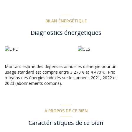
d'une piscine traditionnelle de 7 x 3 au chlore.Totalement
habitable, prévoir quelques travaux de rénovation, dont la mise
en conformité de la fosse septique.
BILAN ÉNERGÉTIQUE
Les informations sur les risques auxquels ce bien est exposé
Diagnostics énergetiques
sont disponibles sur le site
Géorisques
Montant estimé des dépenses annuelles d'énergie pour un
usage standard est compris entre 3 270 € et 4 470 € . Prix
moyens des énergies indexés sur les années 2021, 2022 et
2023 (abonnements compris).
A PROPOS DE CE BIEN
Caractéristiques de ce bien