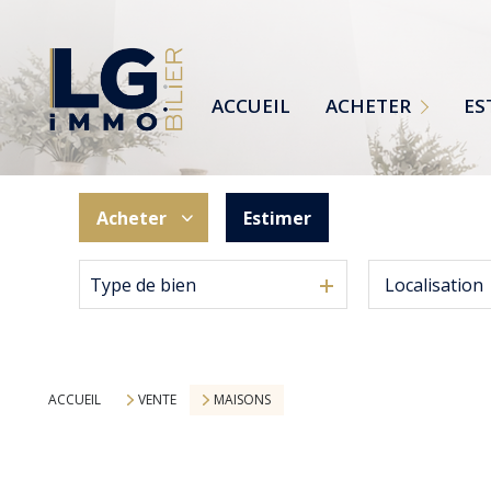
MAISONS
TERRAINS
ACCUEIL
ACHETER
ES
APPARTEMENTS
TOUTES NOS ANNONCES
Acheter
Estimer
Type de bien
De l'ancien
ACCUEIL
VENTE
MAISONS