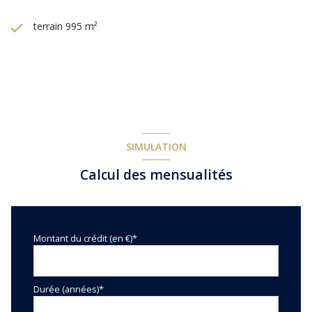
terrain 995 m²
SIMULATION
Calcul des mensualités
Montant du crédit (en €)*
Durée (années)*