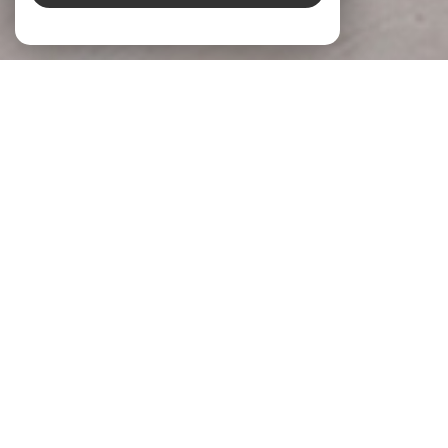
À PROPOS
LG Immobilier Donner du sens à votre
projet
Chez
LG Immobilier
, nous accompagnons chaque projet
immobilier avec écoute, engagement et expertise. Implantée
à
Pernes-les-Fontaines
et
Beaumes-de-Venise
, notre
agence s’appuie sur une parfaite connaissance du marché
local pour accompagner celles et ceux qui souhaitent
acheter, vendre ou
faire évaluer la valeur de leur bien
.
Parce qu’un projet immobilier mérite réflexion et justesse,
nous prenons le temps de comprendre vos attentes, vos