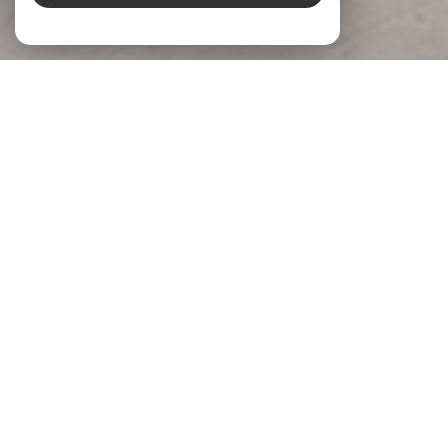
À PROPOS
LG Immobilier Donner du sens à votre
projet
Chez
LG Immobilier
, nous accompagnons chaque projet
immobilier avec écoute, engagement et expertise. Implantée
à
Pernes-les-Fontaines
et
Beaumes-de-Venise
, notre
agence s’appuie sur une parfaite connaissance du marché
local pour accompagner celles et ceux qui souhaitent
acheter, vendre ou
faire évaluer la valeur de leur bien
.
Parce qu’un projet immobilier mérite réflexion et justesse,
nous prenons le temps de comprendre vos attentes, vos