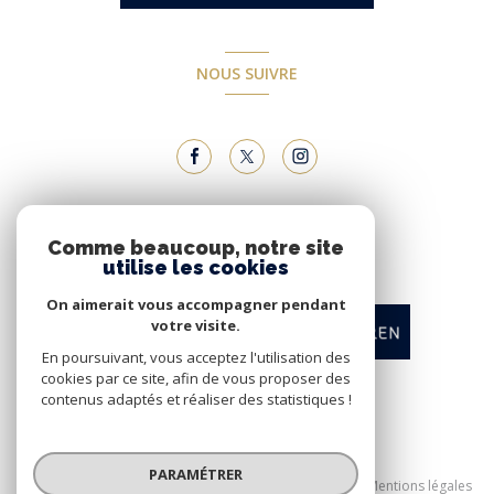
NOUS SUIVRE
NOUS ADHÉRONS
Comme beaucoup, notre site
utilise les cookies
On aimerait vous accompagner pendant
votre visite.
En poursuivant, vous acceptez l'utilisation des
cookies par ce site, afin de vous proposer des
contenus adaptés et réaliser des statistiques !
© 2026 | Tous droits réservés
PARAMÉTRER
Nos honoraires
Nos partenaires
Mentions légales