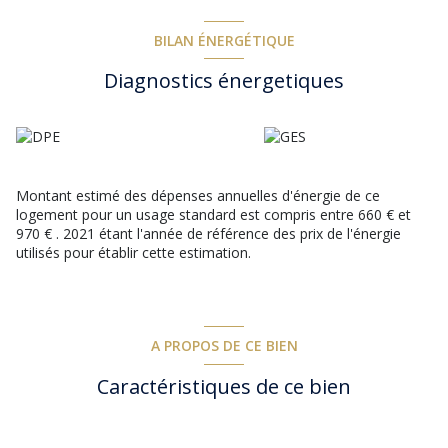
équipements et aménagements (Baies à galandage -
ferronneries artisanales - jardin paysagé avec matériaux nobles)
Chauffage par climatisation réversible - Ballon
BILAN ÉNERGÉTIQUE
thermodynamique - Portail automatique et interphone - espace
Diagnostics énergetiques
de stationnement détaché de l'espace loisirs .... mais surtout un
terrain au calme, facile d'entretien, sans vis et vis mais non
isolé, une jolie vue et un accès facile au village.
Les informations sur les risques auxquels ce bien est exposé
sont disponibles sur le site
Géorisques
Montant estimé des dépenses annuelles d'énergie de ce
logement pour un usage standard est compris entre 660 € et
970 € . 2021 étant l'année de référence des prix de l'énergie
utilisés pour établir cette estimation.
A PROPOS DE CE BIEN
Caractéristiques de ce bien