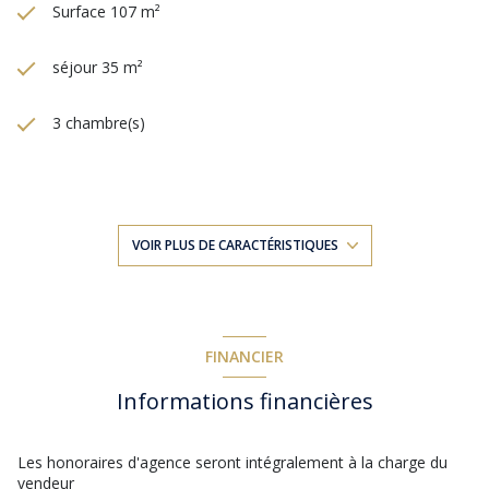
Surface 107 m²
séjour 35 m²
3 chambre(s)
1 salle(s) de bain
1 salle(s) d'eau
VOIR PLUS DE CARACTÉRISTIQUES
construit en 2018
cuisine américaine (équipée)
FINANCIER
Informations financières
1 garage(s)
exposition Ouest
Les honoraires d'agence seront intégralement à la charge du
vendeur