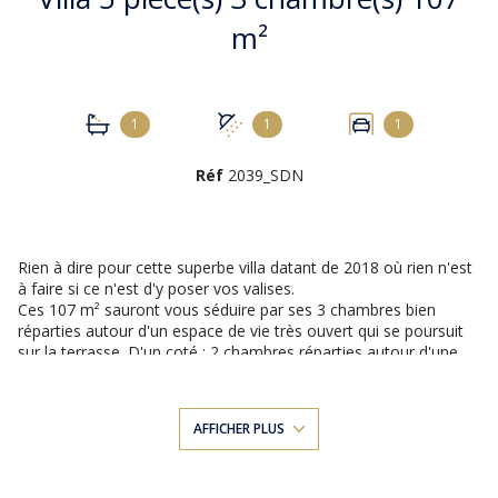
m²
1
1
1
Réf
2039_SDN
Rien à dire pour cette superbe villa datant de 2018 où rien n'est
à faire si ce n'est d'y poser vos valises.
Ces 107 m² sauront vous séduire par ses 3 chambres bien
réparties autour d'un espace de vie très ouvert qui se poursuit
sur la terrasse. D'un coté : 2 chambres réparties autour d'une
salle de bains, d'un WC et d'un petit salon. De l'autre : une suite
parentale avec salle d'eau et dressing donnant également sur la
terrasse.
AFFICHER PLUS
La cuisine américaine équipée et spacieuse s'impose comme
lieu de convivialité, fonctionnel et de qualité.
Des choix de qualité pour l'ensemble des matériaux,