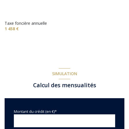
1 niveau(x)
vue Les dentelles de montmirail
Taxe foncière annuelle
1 458 €
terrasse
arboré
piscinable
SIMULATION
interphone
Calcul des mensualités
Montant du crédit (en €)*