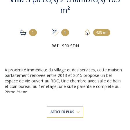
m²
1
1
438 m²
Réf
1990 SDN
A proximité immédiate du village et des services, cette maison
parfaitement rénovée entre 2013 et 2015 propose un bel
espace de vie ouvert au RDC, Une chambre avec salle de bain
et coin bureau au 1er étage, une suite parentale complète au
2ème étage.
Une très belle rénovation réalisée avec goût et finesse qui saura
vous séduire dès le 1er regard et qui se dresse sur les hauteurs
du village avec une très belle vue dégagée sur la plaine et le
AFFICHER PLUS
mont Ventoux. Les extérieurs harmonieux permettent de
disposer de différents espaces, de stationner les véhicules et
proposent deux dépendances aménagées dans les "Balmes" si