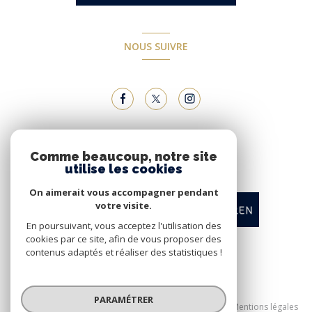
NOUS SUIVRE
NOUS ADHÉRONS
Comme beaucoup, notre site
utilise les cookies
On aimerait vous accompagner pendant
votre visite.
En poursuivant, vous acceptez l'utilisation des
cookies par ce site, afin de vous proposer des
contenus adaptés et réaliser des statistiques !
© 2026 | Tous droits réservés
PARAMÉTRER
Nos honoraires
Nos partenaires
Mentions légales