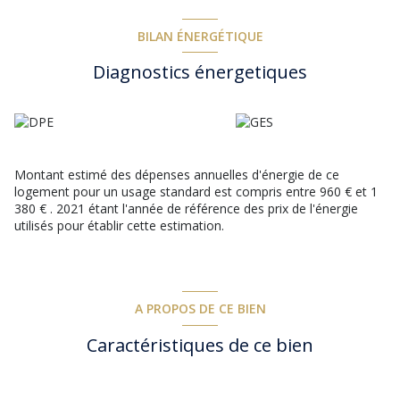
caractéristiques du village.
Un produit d'exception dont il faut se saisir rapidement !
BILAN ÉNERGÉTIQUE
Les informations sur les risques auxquels ce bien est exposé
Diagnostics énergetiques
sont disponibles sur le site
Géorisques
Montant estimé des dépenses annuelles d'énergie de ce
logement pour un usage standard est compris entre 960 € et 1
380 € . 2021 étant l'année de référence des prix de l'énergie
utilisés pour établir cette estimation.
A PROPOS DE CE BIEN
Caractéristiques de ce bien