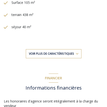
Surface 105 m²
terrain 438 m²
séjour 40 m²
2 chambre(s)
1 salle(s) de bain
VOIR PLUS DE CARACTÉRISTIQUES
1 salle(s) d'eau
cuisine américaine (semi-équipée)
FINANCIER
Informations financières
exposition Sud
3 niveau(x)
Les honoraires d'agence seront intégralement à la charge du
vendeur