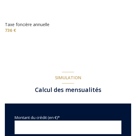
vue Dégagée sur le Village et le mont Ventoux
cave
Taxe foncière annuelle
736 €
terrasse
arboré
piscinable
SIMULATION
Calcul des mensualités
Montant du crédit (en €)*