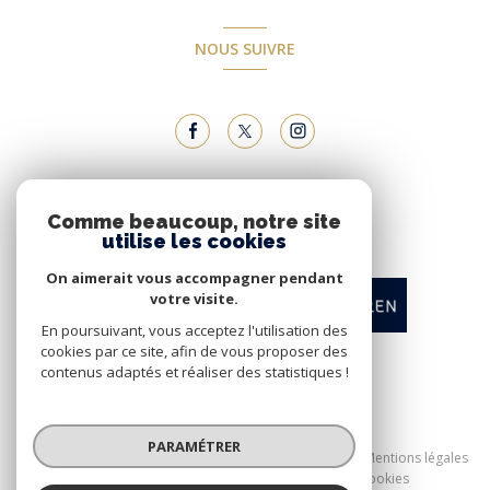
NOUS SUIVRE
NOUS ADHÉRONS
Comme beaucoup, notre site
utilise les cookies
On aimerait vous accompagner pendant
votre visite.
En poursuivant, vous acceptez l'utilisation des
cookies par ce site, afin de vous proposer des
contenus adaptés et réaliser des statistiques !
© 2026 | Tous droits réservés
PARAMÉTRER
Nos honoraires
Nos partenaires
Mentions légales
Admin
Politique RGPD
Cookies