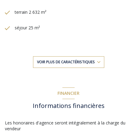
terrain 2 632 m²
séjour 25 m²
3 chambre(s)
1 salle(s) d'eau
VOIR PLUS DE CARACTÉRISTIQUES
construit en 2012
cuisine américaine (équipée)
FINANCIER
Informations financières
Chauffage individuel : convecteur (electrique)
exposition Sud
Les honoraires d'agence seront intégralement à la charge du
vendeur
1 niveau(x)