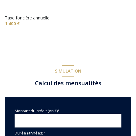
terrasse
Taxe foncière annuelle
1 400 €
arboré
piscinable
SIMULATION
Calcul des mensualités
Montant du crédit (en €)*
Durée (années)*