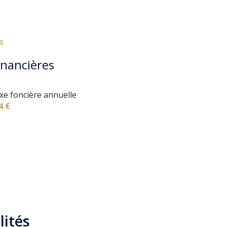
R
inancières
xe foncière annuelle
4 €
lités