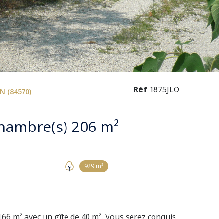
Réf
1875JLO
N (84570)
Maison 8 pièce(s) 3 chambre(s) 206 m²
929 m²
166 m² avec un gîte de 40 m². Vous serez conquis