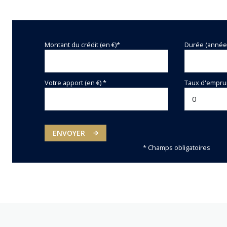
Montant du crédit (en €)*
Durée (année
Votre apport (en €) *
Taux d'emprun
ENVOYER
* Champs obligatoires