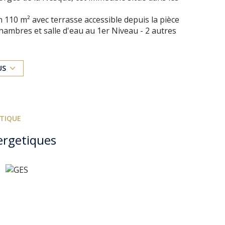
 110 m² avec terrasse accessible depuis la pièce
chambres et salle d'eau au 1er Niveau - 2 autres
US
efeuilles et murs en pierres ont été bien mis en
grès de vos inspirations.
ÉTIQUE
ergetiques