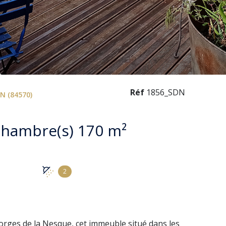
Réf
1856_SDN
N (84570)
Maison 10 pièce(s) 6 chambre(s) 170 m²
2
gorges de la Nesque, cet immeuble situé dans les