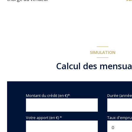
SIMULATION
Calcul des mensua
Montant du crédit (en €)*
Durée (année
Votre apport (en €) *
Taux d'emprun