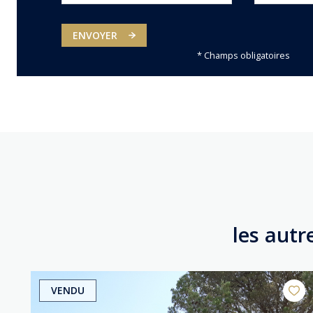
ENVOYER
* Champs obligatoires
les autr
VENDU