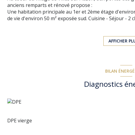
anciens remparts et rénové propose :
Une habitation principale au 1er et 2ème étage d'environ
de vie d'environ 50 m² exposée sud. Cuisine - Séjour - 2 
chambres au 2ème niveau.
Un studio avec accès indépendant au 2ème étage.
Un studio avec accès direct sur rue au RDC.
AFFICHER PL
Doubles vitrages bois, isolation des murs, tomettes, par
valeur lors de la rénovation.
L'ensemble peut être facilement réuni ou redistribué au 
BILAN ÉNERG
Diagnostics én
DPE vierge