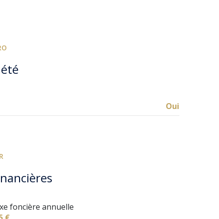
RO
iété
Oui
R
inancières
xe foncière annuelle
5 €