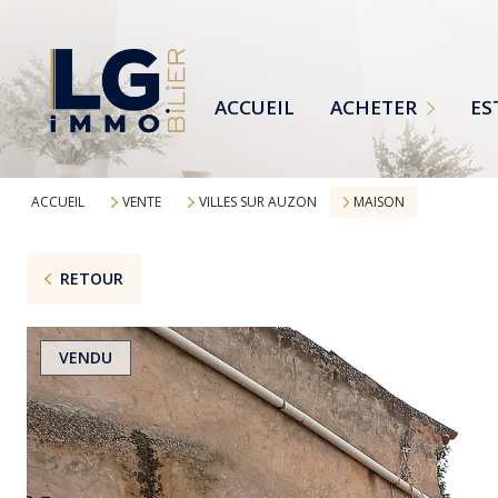
MAISONS
TERRAINS
ACCUEIL
ACHETER
ES
APPARTEMENTS
TOUTES NOS ANNONCES
ACCUEIL
VENTE
VILLES SUR AUZON
MAISON
RETOUR
VENDU