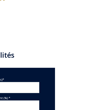
lités
s)*
t (%) *