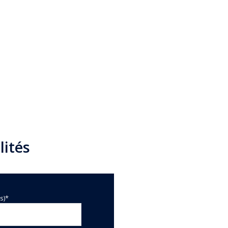
lités
s)*