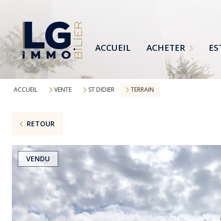
MAISONS
TERRAINS
ACCUEIL
ACHETER
ES
APPARTEMENTS
TOUTES NOS ANNONCES
ACCUEIL
VENTE
ST DIDIER
TERRAIN
RETOUR
VENDU