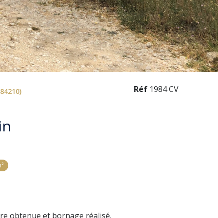
Réf
1984 CV
(84210)
in
m²
aire obtenue et bornage réalisé.