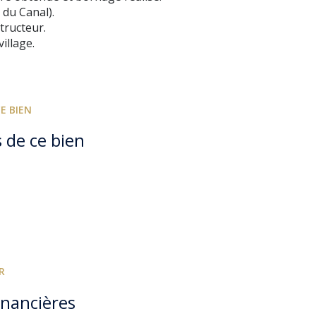
 du Canal).
tructeur.
illage.
E BIEN
 de ce bien
R
inancières