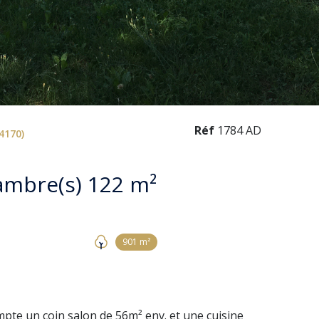
Réf
1784 AD
4170)
Villa 5 pièce(s) 3 chambre(s) 122 m²
901 m²
ompte un coin salon de 56m² env. et une cuisine