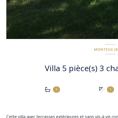
MONTEUX (8
1
1
Cette villa avec terrasses extérieures et sans vis-à vis c