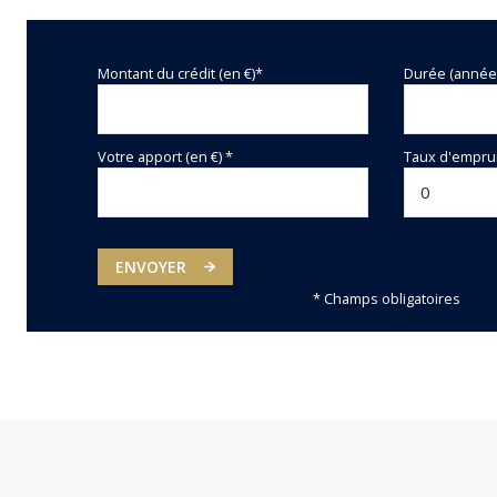
Montant du crédit (en €)*
Durée (année
Votre apport (en €) *
Taux d'emprun
ENVOYER
* Champs obligatoires