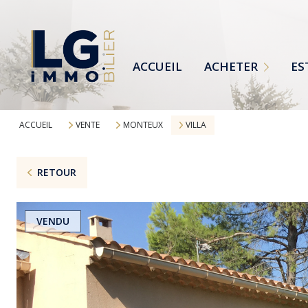
MAISONS
TERRAINS
ACCUEIL
ACHETER
ES
APPARTEMENTS
TOUTES NOS ANNONCES
ACCUEIL
VENTE
MONTEUX
VILLA
RETOUR
VENDU