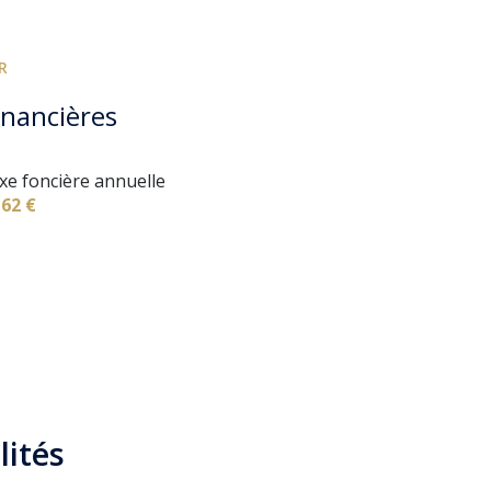
R
inancières
xe foncière annuelle
162 €
lités