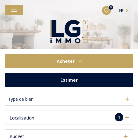
0
FR
Acheter
De l'ancien
Estimer
Type de bien
1
Localisation
Budget