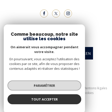
NOUS ADHÉRONS
Comme beaucoup, notre site
utilise les cookies
On aimerait vous accompagner pendant
votre visite.
En poursuivant, vous acceptez l'utilisation des
cookies par ce site, afin de vous proposer des
contenus adaptés et réaliser des statistiques !
© 2026 | Tous droits réservés
PARAMÉTRER
Nos honoraires
Nos partenaires
Mentions légales
Admin
Politique RGPD
Cookies
TOUT ACCEPTER
Réalisé par :