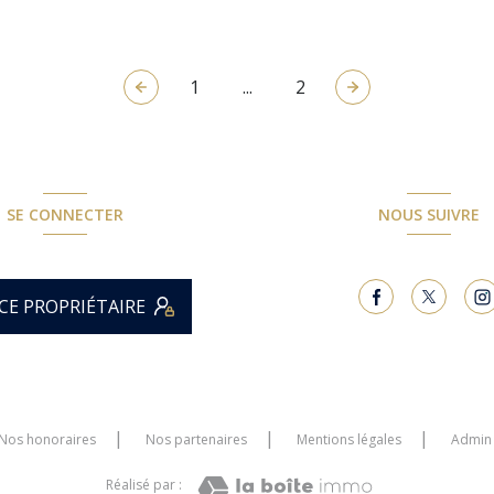
1
...
2
SE CONNECTER
NOUS SUIVRE
CE PROPRIÉTAIRE
Nos honoraires
Nos partenaires
Mentions légales
Admin
Réalisé par :