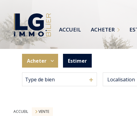
MAISONS
TERRAINS
ACCUEIL
ACHETER
ES
APPARTEMENTS
TOUTES NOS ANNONCES
Acheter
Estimer
Type de bien
De l'ancien
ACCUEIL
VENTE