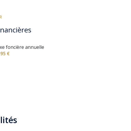
terrasse
R
interphone
inancières
xe foncière annuelle
395 €
lités