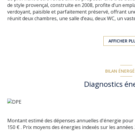
de style provençal, construite en 2008, profite d’un em
verdoyant, paisible et parfaitement préservé, offrant 
réunit deux chambres, une salle d’eau, deux WC, un vast
entièrement équipée d’environ 15 m², complétés par une 
l’étage, quatre chambres confortables (de 12 à 17 m²), de
WC permettent d’accueillir famille et amis dans les meille
AFFICHER PL
d’environ 23 m² et l’autre sous tonnelle, invitent à profit
paysagé et des panoramas environnants.
Avec ses prestations de qualité, chauffage gainable, chem
chauffée par pompe à chaleur et équipée d’un volet, por
BILAN ÉNERG
pour véhicule électrique, cette propriété offre un confor
configuration, elle constitue un lieu de villégiature idéa
Diagnostics én
profiter de séjours ressourçants en toute saison. Une op
Montant estimé des dépenses annuelles d'énergie pour u
150 € . Prix moyens des énergies indexés sur les années