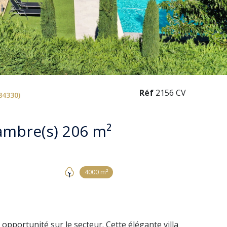
Réf
2156 CV
84330)
Villa 8 pièce(s) 6 chambre(s) 206 m²
4000 m²
 opportunité sur le secteur. Cette élégante villa