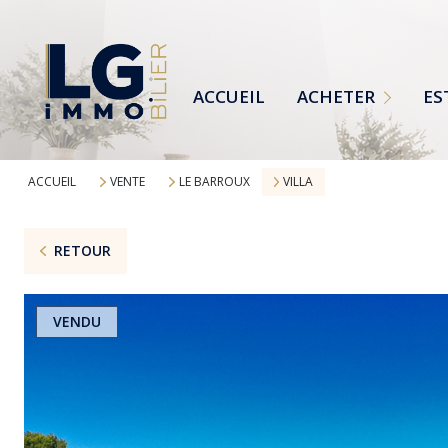
MAISONS
TERRAINS
ACCUEIL
ACHETER
ES
APPARTEMENTS
TOUTES NOS ANNONCES
ACCUEIL
VENTE
LE BARROUX
VILLA
RETOUR
VENDU