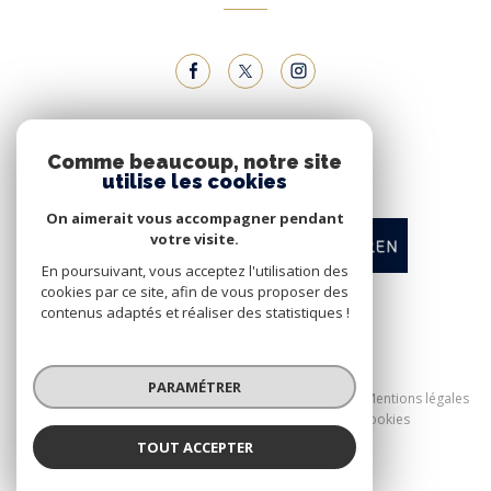
NOUS ADHÉRONS
Comme beaucoup, notre site
utilise les cookies
On aimerait vous accompagner pendant
votre visite.
En poursuivant, vous acceptez l'utilisation des
cookies par ce site, afin de vous proposer des
contenus adaptés et réaliser des statistiques !
© 2026 | Tous droits réservés
PARAMÉTRER
Nos honoraires
Nos partenaires
Mentions légales
Admin
Politique RGPD
Cookies
TOUT ACCEPTER
Réalisé par :