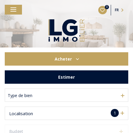
0
FR
Acheter
De l'ancien
Estimer
Type de bien
1
Localisation
Budget