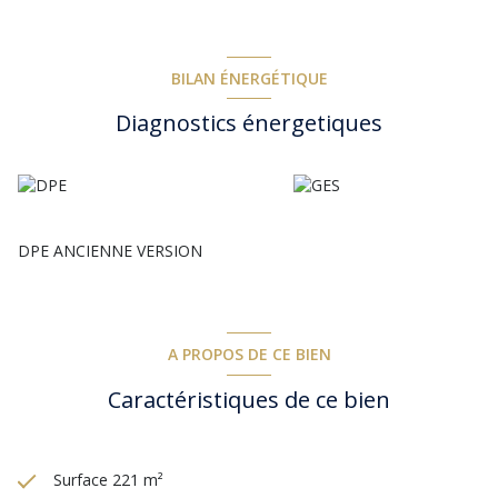
chambres.
Entièrement rénovée avec des matériaux haut de gamme, elle
se distingue par ses finitions soignées, son mobilier choisi avec
goût et son ambiance accueillante. Chaque pièce conjugue
BILAN ÉNERGÉTIQUE
harmonieusement caractère, confort et praticité.
Diagnostics énergetiques
À l’extérieur, un superbe patio végétalisé de 35 m² offre un
véritable refuge de sérénité, à l’écart de l’animation du centre
historique. Il dispose également d’un espace jacuzzi, d’une
cuisine d’été et d’un garage-cave, idéal pour les motos et vélos.
La demeure bénéficie de deux cheminées en état de
fonctionnement : l’une dans l’appartement principal et l’autre
dans une des suites, ajoutant un charme authentique aux lieux.
DPE ANCIENNE VERSION
Toutes les pièces sont équipées d’une climatisation réversible
pour un confort optimal tout au long de l’année.
Rare dans ce secteur, ce bien de caractère convient
parfaitement à une résidence familiale de standing, à la
poursuite d’une activité de chambres d’hôtes ou à un projet
A PROPOS DE CE BIEN
conciliant vie privée et activité professionnelle.
Vendue entièrement meublée, la propriété est prête à accueillir
Caractéristiques de ce bien
ses futurs propriétaires : vous n’aurez plus qu’à vous y installer.
Un bien d’exception où le charme se révèle dès la première
visite. Coup de cœur garanti !
Surface 221 m²