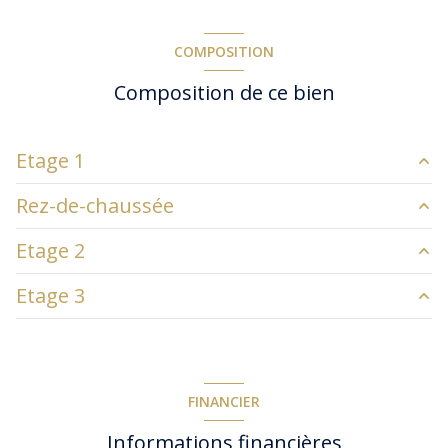
COMPOSITION
Composition de ce bien
Etage 1
Rez-de-chaussée
chambre
14.70 m²
Etage 2
chambre
16.27 m²
chambre
32 m²
cuisine
20.45 m²
Etage 3
chambre
31 m²
salon/sejour
22.37 m²
chambre
41 m²
salle de bain
6.83 m²
FINANCIER
Informations financières