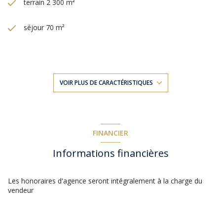
terrain 2 300 m²
séjour 70 m²
4 chambre(s)
4 salle(s) d'eau
VOIR PLUS DE CARACTÉRISTIQUES
construit en 1978
cuisine américaine (équipée)
FINANCIER
Informations financières
Chauffage individuel : air pulsé (pompe à chaleur)
exposition Sud-Ouest
Les honoraires d'agence seront intégralement à la charge du
vendeur
1 niveau(x)