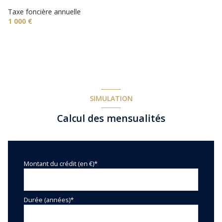
vue Exceptionnelle sur la vallée
Taxe foncière annuelle
1 000 €
terrasse
arboré
piscinable
SIMULATION
Calcul des mensualités
Montant du crédit (en €)*
Durée (années)*