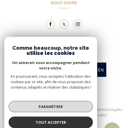
NOUS SUIVRE
NOUS ADHÉRONS
Comme beaucoup, notre site
utilise les cookies
On aimerait vous accompagner pendant
votre visite.
En poursuivant, vous acceptez l'utilisation des
cookies par ce site, afin de vous proposer des
contenus adaptés et réaliser des statistiques !
© 2026 | Tous droits réservés
PARAMÉTRER
Nos honoraires
Nos partenaires
Mentions légales
Admin
Politique RGPD
Cookies
TOUT ACCEPTER
Réalisé par :
Alexandre ROMERO