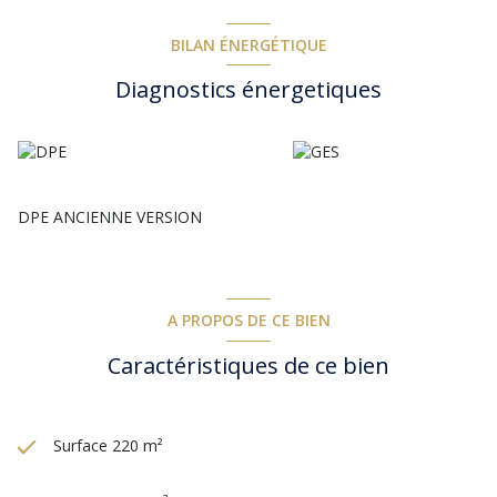
5m a fond plat avec plage,Prestations de grandes qualités,
environnement unique, vues spectaculaires...sont les principaux
atouts de cette très belle propriété.
BILAN ÉNERGÉTIQUE
Diagnostics énergetiques
DPE ANCIENNE VERSION
A PROPOS DE CE BIEN
Caractéristiques de ce bien
Surface 220 m²