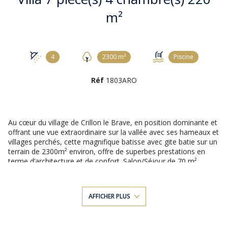
m²
4
2300 m²
Piscine
Réf
1803ARO
Au cœur du village de Crillon le Brave, en position dominante et
offrant une vue extraordinaire sur la vallée avec ses hameaux et
villages perchés, cette magnifique batisse avec gite batie sur un
terrain de 2300m² environ, offre de superbes prestations en
terme d’architecture et de confort. Salon/Séjour de 70 m²
environ, cuisine toute équipée, cellier. Toutes les pièces de vie
et une suite parentale au rez de chaussé en attente de
finalisation, avec grandes baies vitrées donnent sur une terrasse
AFFICHER PLUS
avec vue panoramique de 80 m²environ. Au 1er étage, 2
chambres avec chacune sa salle d'eau. La propriété accueille un
gite de 40 m² avec coin cuisine et salle d'eau, une piscine 11m x