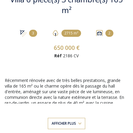
m²
3
2715 m²
2
650 000 €
Réf
2186 CV
Récemment rénovée avec de très belles prestations, grande
villa de 165 m² ou le charme opère dès le passage du hall
d'entrée, aménagé sur une vaste pièce de vie lumineuse, en
communion directe avec la nature extérieure et la terrasse. En
rez-de-jardin, un espace de plus de 40 m² avec la cuisine
équipée et ouverte sur le séjour, une chambre avec un grand
placard intégré et sa salle d'eau et toilette séparée. À l'étage :
deux chambres de plus de 20 m² chacune, dont une avec sa
AFFICHER PLUS
salle d’eau et son dressing, ainsi qu’une troisième salle d’eau et
toilette séparée. Un espace salon/bureau (d’env. 12 m²) est