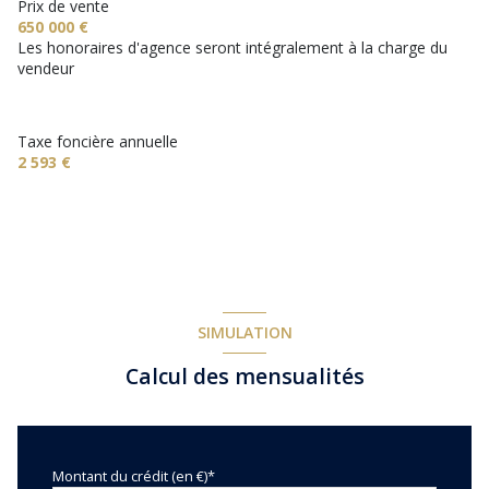
Prix de vente
2 garage(s)
650 000 €
Les honoraires d'agence seront intégralement à la charge du
vendeur
exposition Sud-Est
2 niveau(x)
Taxe foncière annuelle
2 593 €
terrasse
arboré
piscinable
SIMULATION
visiophone
Calcul des mensualités
Montant du crédit (en €)*