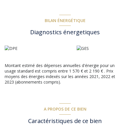
aménageable en chambre. Le garage d’env. 26 m² attenant à la
maison, avec une possibilité d’aménager en chambre ou studio.
Autres dépendances : un atelier, un abri pour 2 voitures, 2
caves, un local extérieur de rangement, et un local technique
BILAN ÉNERGÉTIQUE
pour la piscine. Le tout sur un terrain de plus de 2 700 m²
Diagnostics énergetiques
entièrement clôturé, planté de chênes/oliviers/lauriers. Portail
automatique, visiophone, alarme, chauffage par PAC (air/eau),
climatisation, menuiseries récentes en Alu, baie à galandage,
une borne de recharge électrique, arrosage automatique avec
eau du forage. Terrain divisible (zone UD). Une belle
atmosphère champêtre et apaisante. À découvrir rapidement !
Montant estimé des dépenses annuelles d'énergie pour un
usage standard est compris entre 1 570 € et 2 190 € . Prix
moyens des énergies indexés sur les années 2021, 2022 et
2023 (abonnements compris).
A PROPOS DE CE BIEN
Caractéristiques de ce bien