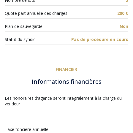
Nombre de lots
5
cave
Quote part annuelle des charges
200 €
Plan de sauvegarde
Non
interphone
Statut du syndic
Pas de procédure en cours
FINANCIER
Informations financières
Les honoraires d'agence seront intégralement à la charge du
vendeur
Taxe foncière annuelle