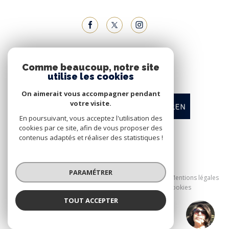
NOUS ADHÉRONS
Comme beaucoup, notre site
utilise les cookies
On aimerait vous accompagner pendant
votre visite.
En poursuivant, vous acceptez l'utilisation des
cookies par ce site, afin de vous proposer des
contenus adaptés et réaliser des statistiques !
© 2026 | Tous droits réservés
PARAMÉTRER
Nos honoraires
Nos partenaires
Mentions légales
Admin
Politique RGPD
Cookies
TOUT ACCEPTER
Réalisé par :
KATIA LECOURT
Négociatrice