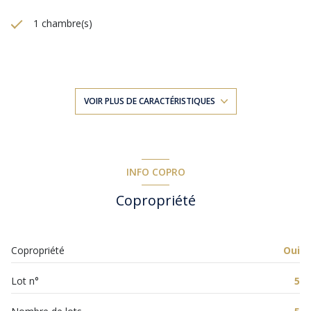
1 chambre(s)
1 salle(s) de bain
construit en 1948
VOIR PLUS DE CARACTÉRISTIQUES
cuisine séparée (semi-équipée)
Chauffage individuel : convecteur (electrique)
INFO COPRO
Copropriété
1 côté(s) mitoyen(s)
3 niveau(x)
Copropriété
Oui
3ème étage
Lot n°
5
3 étage(s)