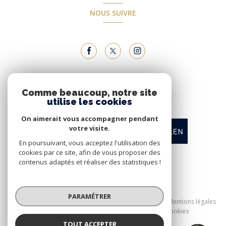
NOUS SUIVRE
NOUS ADHÉRONS
Comme beaucoup, notre site
utilise les cookies
On aimerait vous accompagner pendant
votre visite.
En poursuivant, vous acceptez l'utilisation des
cookies par ce site, afin de vous proposer des
contenus adaptés et réaliser des statistiques !
© 2026 | Tous droits réservés
PARAMÉTRER
Nos honoraires
Nos partenaires
Mentions légales
Admin
Politique RGPD
Cookies
TOUT ACCEPTER