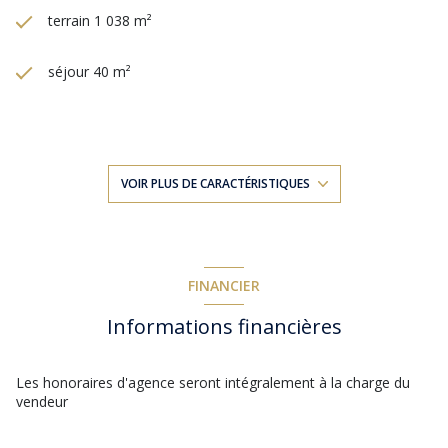
terrain 1 038 m²
séjour 40 m²
3 chambre(s)
1 salle(s) de bain
VOIR PLUS DE CARACTÉRISTIQUES
1 salle(s) d'eau
construit en 2009
FINANCIER
Informations financières
cuisine séparée (équipée)
Chauffage individuel : panneaux rayonnant (electrique)
Les honoraires d'agence seront intégralement à la charge du
vendeur
1 garage(s)