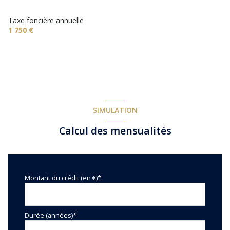
exposition Sud
Taxe foncière annuelle
1 750 €
2 niveau(x)
1er étage
terrasse
SIMULATION
arboré
Calcul des mensualités
Montant du crédit (en €)*
Durée (années)*