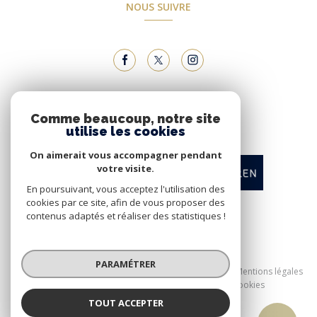
NOUS SUIVRE
NOUS ADHÉRONS
Comme beaucoup, notre site
utilise les cookies
On aimerait vous accompagner pendant
votre visite.
En poursuivant, vous acceptez l'utilisation des
cookies par ce site, afin de vous proposer des
contenus adaptés et réaliser des statistiques !
© 2026 | Tous droits réservés
PARAMÉTRER
Nos honoraires
Nos partenaires
Mentions légales
Admin
Politique RGPD
Cookies
TOUT ACCEPTER
Réalisé par :
Alexandre ROMERO