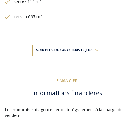
carrez 114 m²
terrain 665 m²
séjour 27 m²
3 chambre(s)
VOIR PLUS DE CARACTÉRISTIQUES
1 salle(s) de bain
1 salle(s) d'eau
FINANCIER
Informations financières
construit en 1981
2 garage(s)
Les honoraires d'agence seront intégralement à la charge du
vendeur
exposition Sud