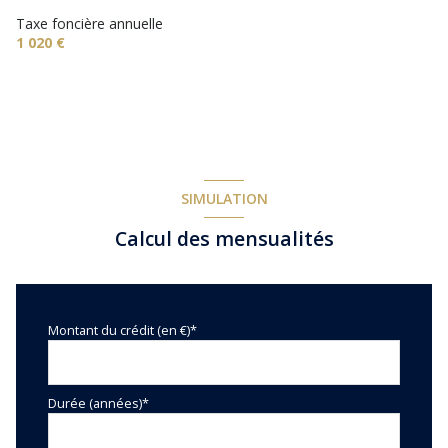
1 niveau(x)
Taxe foncière annuelle
1 020 €
terrasse
arboré
piscinable
SIMULATION
Calcul des mensualités
Montant du crédit (en €)*
Durée (années)*