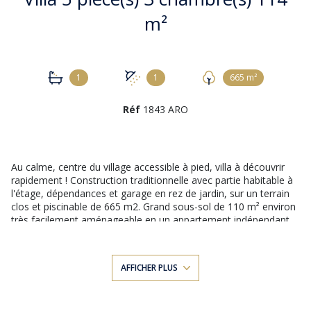
m²
1
1
665 m²
Réf
1843 ARO
Au calme, centre du village accessible à pied, villa à découvrir
rapidement ! Construction traditionnelle avec partie habitable à
l'étage, dépendances et garage en rez de jardin, sur un terrain
clos et piscinable de 665 m2. Grand sous-sol de 110 m² environ
très facilement aménageable en un appartement indépendant.
La partie habitable dispose d'une cuisne independante de 12 m²
environ, un lumineux séjour de 27m2 environ, ainsi que 3
chambres avec placard, salle d'eau, salle de bain et un wc
AFFICHER PLUS
indépendant. Depuis la cuisine, une terrasse couverte exposée
plein sud pour vos repas et vos moments de détente. Avec
quelques aménagements de confort cette maison deviendra le