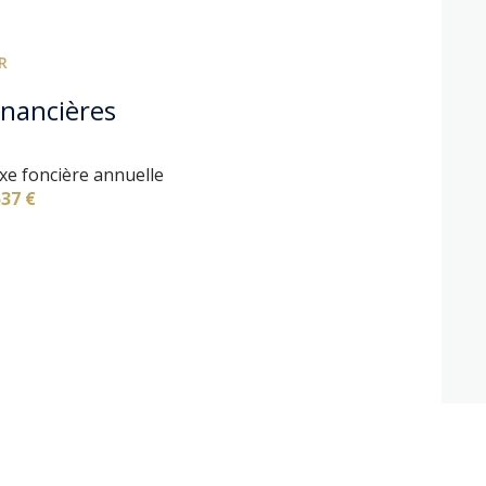
1 niveau(x)
R
arboré
inancières
xe foncière annuelle
537 €