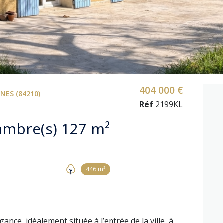
404 000 €
NES (84210)
Réf
2199KL
Villa 5 pièce(s) 4 chambre(s) 127 m²
446 m²
nce, idéalement située à l’entrée de la ville, à