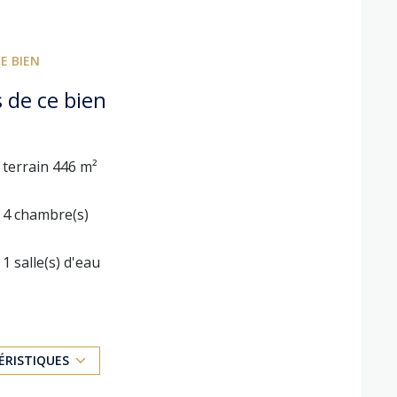
E BIEN
 de ce bien
terrain 446 m²
4 chambre(s)
1 salle(s) d'eau
Chauffage individuel : poêle (granules)
exposition Sud
ÉRISTIQUES