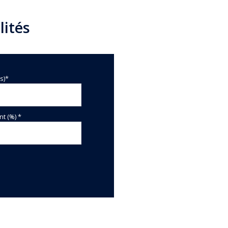
lités
s)*
t (%) *