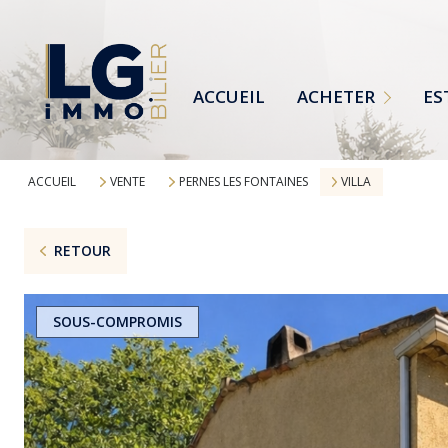
MAISONS
TERRAINS
ACCUEIL
ACHETER
ES
APPARTEMENTS
TOUTES NOS ANNONCES
ACCUEIL
VENTE
PERNES LES FONTAINES
VILLA
RETOUR
SOUS-COMPROMIS