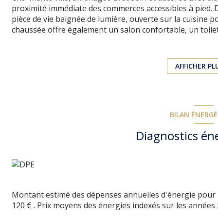
proximité immédiate des commerces accessibles à pied. D
pièce de vie baignée de lumière, ouverte sur la cuisine p
chaussée offre également un salon confortable, un toil
accès direct au garage, ainsi qu’une belle suite parentale
l’espace nuit se compose de trois chambres, ainsi que d’u
fonctionnelle, lumineuse et pleine de charme, idéale pour 
AFFICHER PL
BILAN ÉNERG
Diagnostics én
Montant estimé des dépenses annuelles d'énergie pour u
120 € . Prix moyens des énergies indexés sur les années