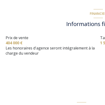
1 côté(s) mitoyen(s)
FINANCIE
terrasse
Informations f
piscinable
Prix de vente
Ta
404 000 €
1 
Les honoraires d'agence seront intégralement à la
charge du vendeur