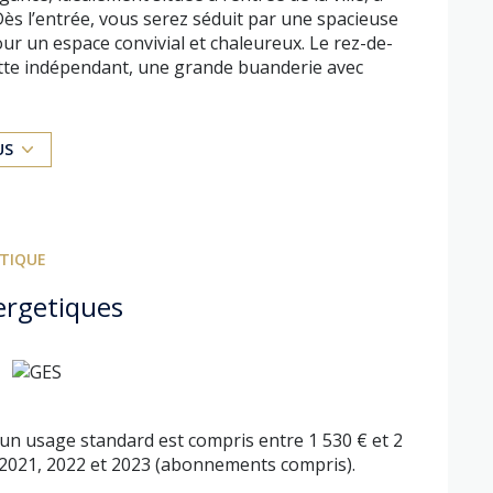
ès l’entrée, vous serez séduit par une spacieuse
our un espace convivial et chaleureux. Le rez-de-
ette indépendant, une grande buanderie avec
 d’environ 20 m² avec espace dressing. À l’étage,
ne salle de bain avec toilette. Une maison
accueillir une famille.
US
ÉTIQUE
ergetiques
n usage standard est compris entre 1 530 € et 2
 2021, 2022 et 2023 (abonnements compris).