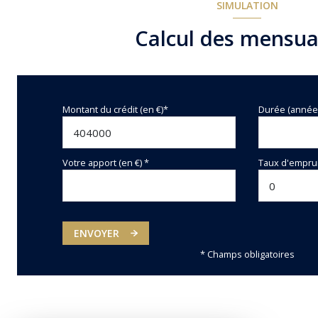
SIMULATION
Calcul des mensua
Montant du crédit (en €)*
Durée (année
Votre apport (en €) *
Taux d'emprun
ENVOYER
* Champs obligatoires