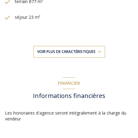
terrain 877 m²
séjour 23 m²
3 chambre(s)
1 salle(s) d'eau
VOIR PLUS DE CARACTÉRISTIQUES
construit en 1970
cuisine séparée
FINANCIER
Informations financières
Chauffage individuel : air pulsé (pompe à chaleur)
1 garage(s)
Les honoraires d'agence seront intégralement à la charge du
vendeur
2 parking(s)