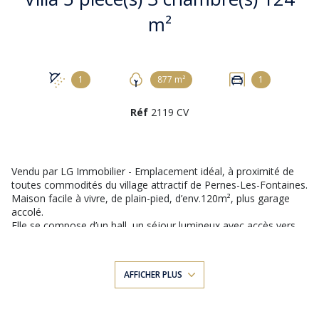
m²
1
877 m²
1
Réf
2119 CV
Vendu par LG Immobilier - Emplacement idéal, à proximité de
toutes commodités du village attractif de Pernes-Les-Fontaines.
Maison facile à vivre, de plain-pied, d’env.120m², plus garage
accolé.
Elle se compose d’un hall, un séjour lumineux avec accès vers
une grande terrasse, une cuisine avec coin repas, communicant
avec une grande buanderie, un couloir avec placard, un wc
indépendant, 3 belles chambres (d’env. 15, 16 et 13m²), une
AFFICHER PLUS
salle d’eau. Un garage avec une mezzanine aménagée en
dortoir. Plus une cave.
Une habitation lumineuse grâce à ses grandes fenêtres en PVC