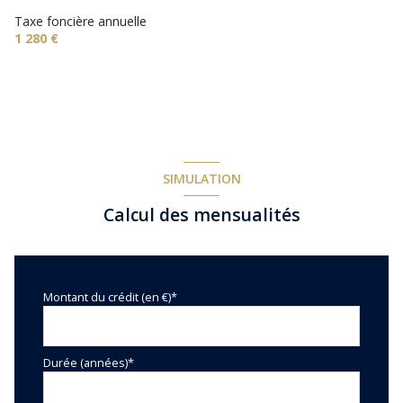
terrasse
Taxe foncière annuelle
1 280 €
arboré
piscinable
SIMULATION
Calcul des mensualités
Montant du crédit (en €)*
Durée (années)*