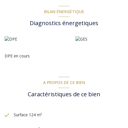
(volets électriques), chaque chambre est équipée de des
moustiquaires et d’une climatisation réversible récente. Grand
jardin arboré et clos.
BILAN ÉNERGÉTIQUE
Diagnostics énergetiques
DPE en cours
A PROPOS DE CE BIEN
Caractéristiques de ce bien
Surface 124 m²