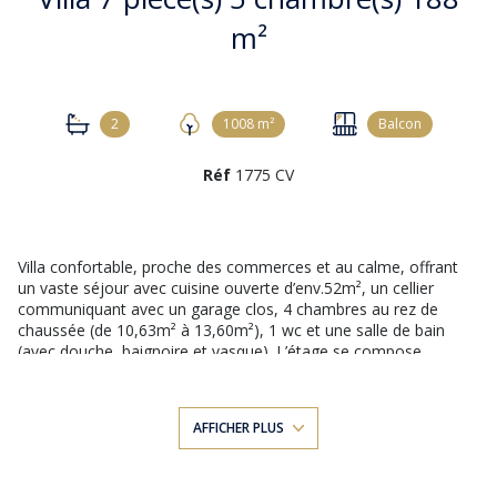
m²
2
1008 m²
Balcon
Réf
1775 CV
Villa confortable, proche des commerces et au calme, offrant
un vaste séjour avec cuisine ouverte d’env.52m², un cellier
communiquant avec un garage clos, 4 chambres au rez de
chaussée (de 10,63m² à 13,60m²), 1 wc et une salle de bain
(avec douche, baignoire et vasque). L’étage se compose
actuellement de 1 chambre (d'env.16m²) avec sa salle de bain
privative, et un salon d’env.31m² qui pourrait être réorganisé en
chambres.
AFFICHER PLUS
De nombreuses terrasses complètent cette villa. Jardin clos et
arboré.
What do you want to do ?