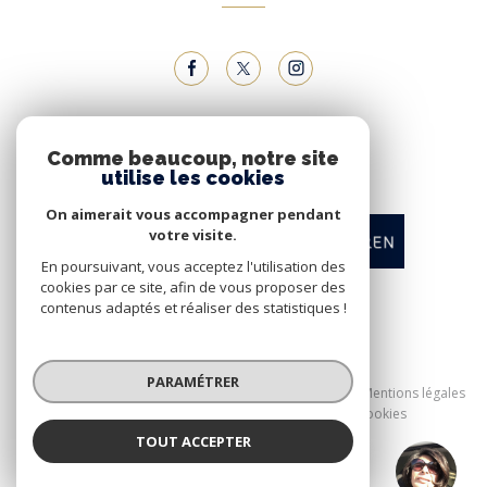
NOUS ADHÉRONS
Comme beaucoup, notre site
utilise les cookies
On aimerait vous accompagner pendant
votre visite.
En poursuivant, vous acceptez l'utilisation des
cookies par ce site, afin de vous proposer des
contenus adaptés et réaliser des statistiques !
© 2026 | Tous droits réservés
PARAMÉTRER
Nos honoraires
Nos partenaires
Mentions légales
Admin
Politique RGPD
Cookies
TOUT ACCEPTER
Réalisé par :
KATIA LECOURT
Négociatrice