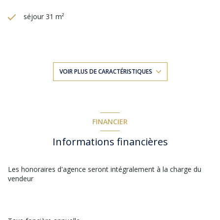
séjour 31 m²
6 chambre(s)
1 salle(s) de bain
VOIR PLUS DE CARACTÉRISTIQUES
construit en 1978
cuisine séparée (semi-équipée)
FINANCIER
Informations financières
Chauffage individuel : radiateur (electrique)
1 garage(s)
Les honoraires d'agence seront intégralement à la charge du
vendeur
2 parking(s)
exposition Sud-Ouest