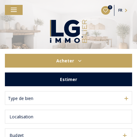
0
FR
Acheter
De l'ancien
Estimer
Type de bien
Budget